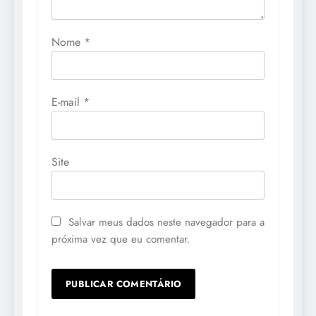
Nome
*
E-mail
*
Site
Salvar meus dados neste navegador para a
próxima vez que eu comentar.