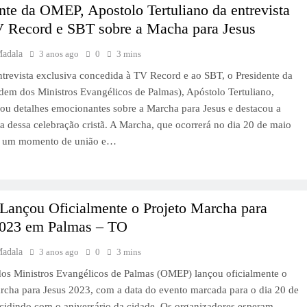
nte da OMEP, Apostolo Tertuliano da entrevista
V Record e SBT sobre a Macha para Jesus
Madala
3 anos ago
0
3 mins
revista exclusiva concedida à TV Record e ao SBT, o Presidente da
m dos Ministros Evangélicos de Palmas), Apóstolo Tertuliano,
ou detalhes emocionantes sobre a Marcha para Jesus e destacou a
a dessa celebração cristã. A Marcha, que ocorrerá no dia 20 de maio
é um momento de união e…
ançou Oficialmente o Projeto Marcha para
2023 em Palmas – TO
Madala
3 anos ago
0
3 mins
os Ministros Evangélicos de Palmas (OMEP) lançou oficialmente o
rcha para Jesus 2023, com a data do evento marcada para o dia 20 de
cidindo com o aniversário da cidade. Os organizadores esperam