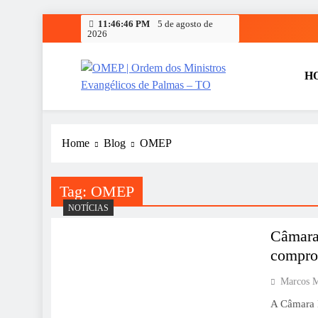
Skip
11:46:46 PM
5 de agosto de
2026
to
content
H
OMEP | Ordem dos Ministr
OMEP | Ordem dos Ministros Evangélicos de Palmas
encontros, eventos e capacitações que visam aproxima
Home
Blog
OMEP
Tag:
OMEP
NOTÍCIAS
Câmara
compro
Marcos 
A Câmara 