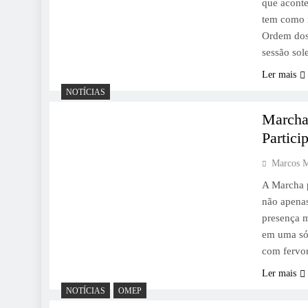
que aconte
tem como i
Ordem dos 
sessão sol
Ler mais
NOTÍCIAS
Marcha
Partic
Marcos 
A Marcha p
não apenas
presença 
em uma só
com fervo
Ler mais
NOTÍCIAS
OMEP