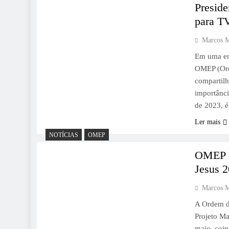
Preside
para T
Marcos 
Em uma ent
OMEP (Orde
compartilh
importânci
de 2023, 
Ler mais
NOTÍCIAS
OMEP
OMEP L
Jesus 
Marcos 
A Ordem d
Projeto Ma
maio, coin