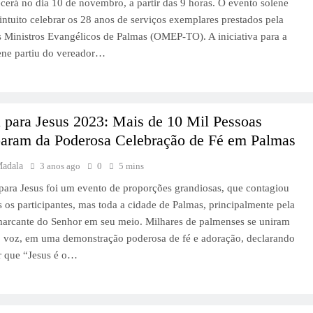
cerá no dia 10 de novembro, a partir das 9 horas. O evento solene
ntuito celebrar os 28 anos de serviços exemplares prestados pela
Ministros Evangélicos de Palmas (OMEP-TO). A iniciativa para a
ene partiu do vereador…
 para Jesus 2023: Mais de 10 Mil Pessoas
iparam da Poderosa Celebração de Fé em Palmas
Madala
3 anos ago
0
5 mins
ara Jesus foi um evento de proporções grandiosas, que contagiou
 os participantes, mas toda a cidade de Palmas, principalmente pela
marcante do Senhor em seu meio. Milhares de palmenses se uniram
 voz, em uma demonstração poderosa de fé e adoração, declarando
r que “Jesus é o…