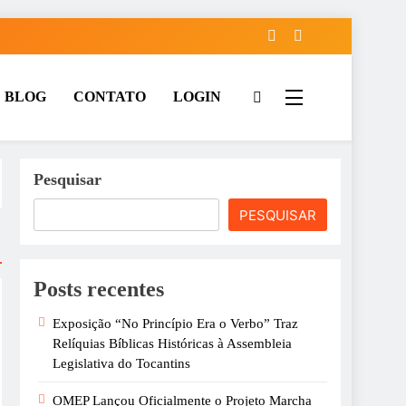
BLOG
CONTATO
LOGIN
 diferença na sociedade em que vivemos. Por isso, a OMEP promove
ntos.
Pesquisar
PESQUISAR
Posts recentes
Exposição “No Princípio Era o Verbo” Traz
Relíquias Bíblicas Históricas à Assembleia
Legislativa do Tocantins
OMEP Lançou Oficialmente o Projeto Marcha