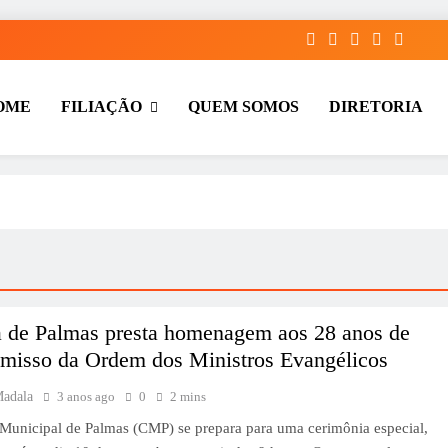
OME
FILIAÇÃO
QUEM SOMOS
DIRETORIA
os Evangélicos de Palmas – TO
 – TO, Acreditamos que, juntos, somos mais fortes e podemos fazer a
r os líderes religiosos e estimular a troca de experiências e conhecime
 de Palmas presta homenagem aos 28 anos de
misso da Ordem dos Ministros Evangélicos
Madala
3 anos ago
0
2 mins
Municipal de Palmas (CMP) se prepara para uma cerimônia especial,