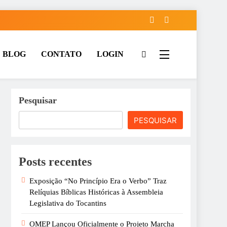
BLOG
CONTATO
LOGIN
 diferença na sociedade em que vivemos. Por isso, a OMEP promove
ntos.
Pesquisar
PESQUISAR
Posts recentes
Exposição “No Princípio Era o Verbo” Traz
Relíquias Bíblicas Históricas à Assembleia
Legislativa do Tocantins
OMEP Lançou Oficialmente o Projeto Marcha