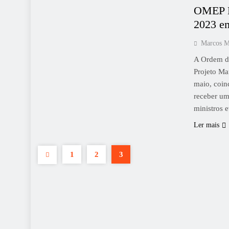
OMEP La
2023 e
Marcos M
A Ordem do
Projeto Ma
maio, coin
receber um
ministros 
Ler mais
1
2
3