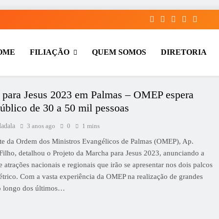
OME
FILIAÇÃO
QUEM SOMOS
DIRETORIA
os Evangélicos de Palmas – TO
 – TO, Acreditamos que, juntos, somos mais fortes e podemos fazer a
r os líderes religiosos e estimular a troca de experiências e conhecime
 para Jesus 2023 em Palmas – OMEP espera
público de 30 a 50 mil pessoas
adala
3 anos ago
0
1 mins
te da Ordem dos Ministros Evangélicos de Palmas (OMEP), Ap.
 Filho, detalhou o Projeto da Marcha para Jesus 2023, anunciando a
 atrações nacionais e regionais que irão se apresentar nos dois palcos
elétrico. Com a vasta experiência da OMEP na realização de grandes
o longo dos últimos…