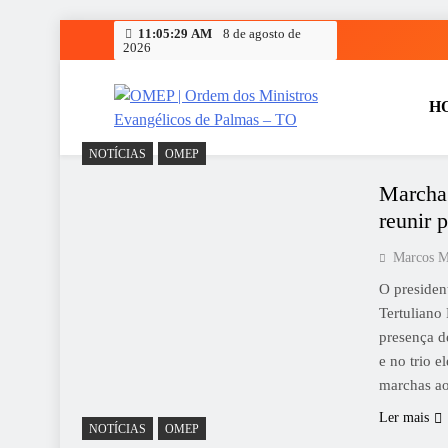
Skip
11:05:29 AM
8 de agosto de
2026
to
content
H
OMEP | Ordem dos Ministr
OMEP | Ordem dos Ministros Evangélicos de Palmas
NOTÍCIAS
OMEP
encontros, eventos e capacitações que visam aproxima
Blog
Marcha
reunir 
Marcos M
O presiden
Tertuliano
presença de
e no trio 
marchas a
Ler mais
NOTÍCIAS
OMEP